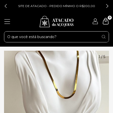
SITE DE ATACADO - PEDIDO MÍNIMO O R$200,00
0
1
/
5