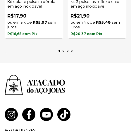
Kit colar e pulseira pérola
kit 3 pulseiras reflexo chic
em aço inoxidável
em aço inoxidável
R$17,90
R$21,90
3
x
de
R$5,97
sem
4
x
de
R$5,48
sem
juros
juros
R$16,65
com
Pix
R$20,37
com
Pix
(63) 98119-2357