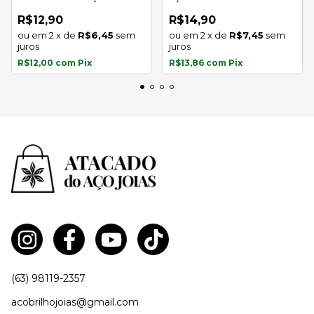
inoxidável
R$12,90
R$14,90
2
x
de
R$6,45
sem
2
x
de
R$7,45
sem
juros
juros
R$12,00
com
Pix
R$13,86
com
Pix
(63) 98119-2357
acobrilhojoias@gmail.com