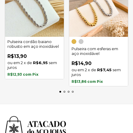
Pulseira cordão baiano
robusto em aço inoxidável
Pulseira com esferas em
aço inoxidável
R$13,90
2
x
de
R$6,95
sem
R$14,90
juros
2
x
de
R$7,45
sem
R$12,93
com
Pix
juros
R$13,86
com
Pix