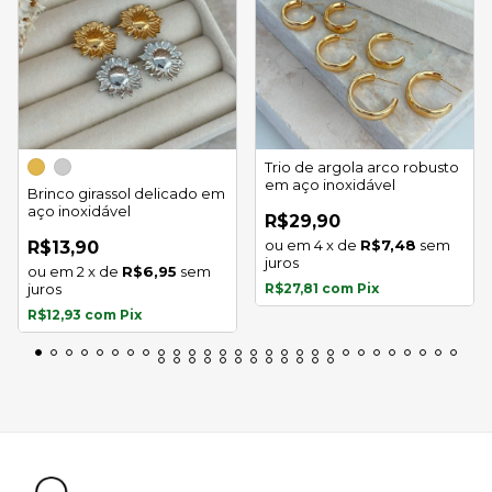
Trio de argola arco robusto
em aço inoxidável
Brinco girassol delicado em
aço inoxidável
R$29,90
4
x
de
R$7,48
sem
R$13,90
juros
2
x
de
R$6,95
sem
juros
R$27,81
com
Pix
R$12,93
com
Pix