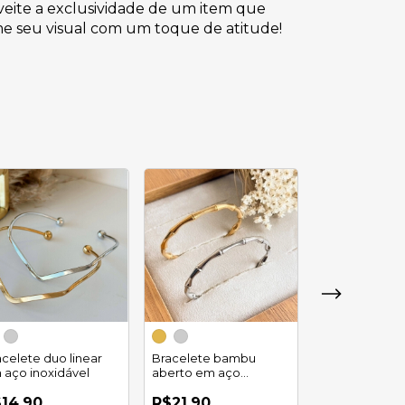
veite a exclusividade de um item que
rme seu visual com um toque de atitude!
Bracelete fol
manga em aç
acelete duo linear
Bracelete bambu
inoxidável
 aço inoxidável
aberto em aço
R$27,90
inoxidável
4
x
de
14,90
R$21,90