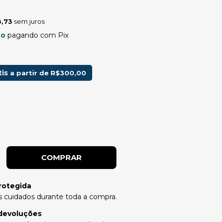
,73
sem juros
to
pagando com Pix
tis
a partir de
R$300,00
rotegida
 cuidados durante toda a compra.
devoluções