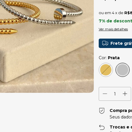
4
x de
R$8
7% de descon
Ver mais detalhes
Frete grá
Cor:
Prata
Compra p
Seus dados
Trocas e 