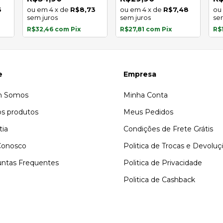
3
4
x
de
R$8,73
4
x
de
R$7,48
sem juros
sem juros
se
R$32,46
com
Pix
R$27,81
com
Pix
R$
e
Empresa
 Somos
Minha Conta
s produtos
Meus Pedidos
tia
Condições de Frete Grátis
Conosco
Politica de Trocas e Devolu
ntas Frequentes
Politica de Privacidade
Politica de Cashback