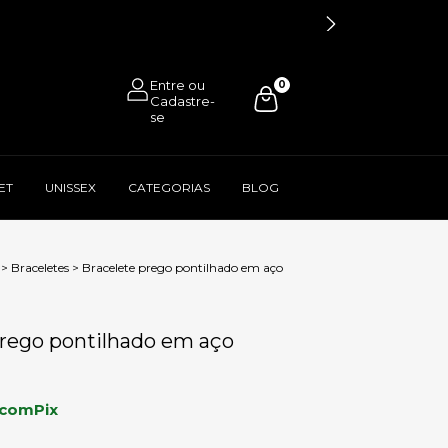
0
ET
UNISSEX
CATEGORIAS
BLOG
>
Braceletes
>
Bracelete prego pontilhado em aço
prego pontilhado em aço
com
Pix