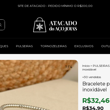
SITE DE ATACADO - PEDIDO MÍNIMO O R$200,00
QUES
PULSEIRAS
TORNOZELEIRAS
EXCLUSIVOS
OUTL
Início
>
PULSEIRAS
1
/
4
inoxidável
+30 vendidos
Bracelete 
inoxidável
R$32,46
R$34,90