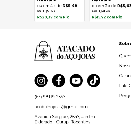
x
de
R$5,48
4
x
de
R$5,48
3
x
de
R$5,6
s
sem juros
sem juros
com
Pix
R$20,37
com
Pix
R$15,72
com
Pix
Sobr
Quem
Nosso
Garan
Fale 
Pergu
(63) 98119-2357
acobrilhojoias@gmail.com
Avenida Sergipe, 2647, Jardim
Eldorado - Gurupi-Tocantins