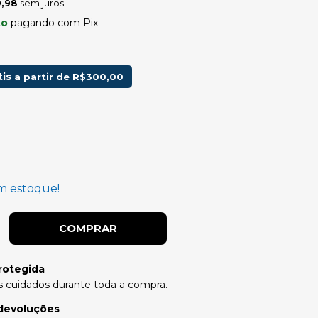
,98
sem juros
to
pagando com Pix
tis
a partir de
R$300,00
 estoque!
rotegida
 cuidados durante toda a compra.
devoluções