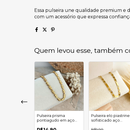
Essa pulseira une qualidade premium e d
com um acessório que expressa confiança 
Quem levou esse, também c
e folha de
Pulseira prisma
Pulseira elo piastrine
m aço
pontiagudo em aço
sofisticado aço
l
inoxidáveis
inoxidável
0
R$14,90
R$9,90