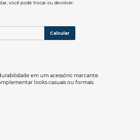
tar, você pode trocar ou devolver.
P:
Alterar CEP
Calcular
e durabilidade em um acessório marcante.
 complementar looks casuais ou formais