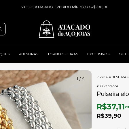
SITE DE ATACADO - PEDIDO MÍNIMO O R$200,00
QUES
PULSEIRAS
TORNOZELEIRAS
EXCLUSIVOS
OUTL
Início
>
PULSEIRAS
1
/
4
+50 vendidos
Pulseira el
R$37,11
c
R$39,90