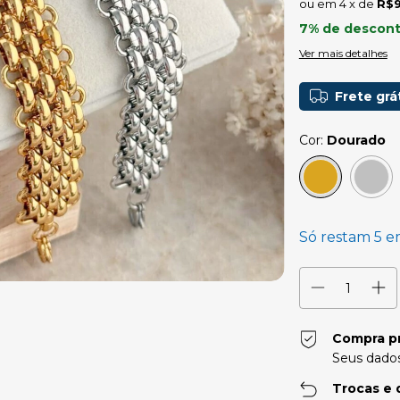
4
x de
R$9
7% de descon
Ver mais detalhes
Frete grá
Cor:
Dourado
Só restam
5
em
Compra p
Seus dados
Trocas e 