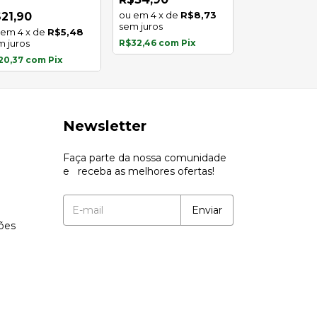
oxidável
4
x
de
R$8,73
2
x
de
21,90
sem juros
sem juros
4
x
de
R$5,48
m juros
R$32,46
com
Pix
R$12,93
com
P
20,37
com
Pix
Newsletter
Faça parte da nossa comunidade
e receba as melhores ofertas!
ções