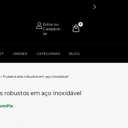
0
ET
UNISSEX
CATEGORIAS
BLOG
>
Pulseira elos robustos em aço inoxidável
os robustos em aço inoxidável
om
Pix