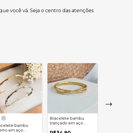
ue você vá. Seja o centro das atenções
Bracelete bambu
Pulseira cord
trançado em aço
robusto em a
acelete bambu
inoxidável
inoxidável
erto em aço
R$34,90
R$13,90