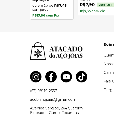
R$7,90
20
% OFF
x
de
R$6,98
2
x
de
R$7,45
s
sem juros
R$7,35
com
Pix
com
Pix
R$13,86
com
Pix
Sobr
Quem
Nosso
Garan
Fale 
Pergu
(63) 98119-2357
acobrilhojoias@gmail.com
Avenida Sergipe, 2647, Jardim
Eldorado - Gurupi-Tocantins