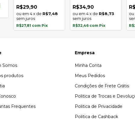
inoxidável
in
R$29,90
R$34,90
R$
4
x
de
R$7,48
4
x
de
R$8,73
sem juros
sem juros
se
R$27,81
com
Pix
R$32,46
com
Pix
R$
e
Empresa
 Somos
Minha Conta
s produtos
Meus Pedidos
tia
Condições de Frete Grátis
Conosco
Politica de Trocas e Devolu
ntas Frequentes
Politica de Privacidade
Politica de Cashback