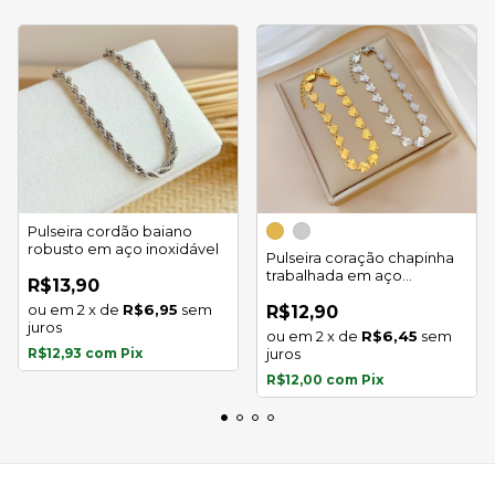
Pulseira cordão baiano
robusto em aço inoxidável
Pulseira coração chapinha
trabalhada em aço
R$13,90
inoxidável
2
x
de
R$6,95
sem
R$12,90
juros
2
x
de
R$6,45
sem
R$12,93
com
Pix
juros
R$12,00
com
Pix