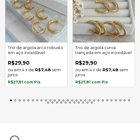
Trio de argola arco robusto
Trio de argola curva
em aço inoxidável
trançada em aço inoxidável
R$29,90
R$29,90
4
x
de
R$7,48
sem
4
x
de
R$7,48
sem
juros
juros
R$27,81
com
Pix
R$27,81
com
Pix