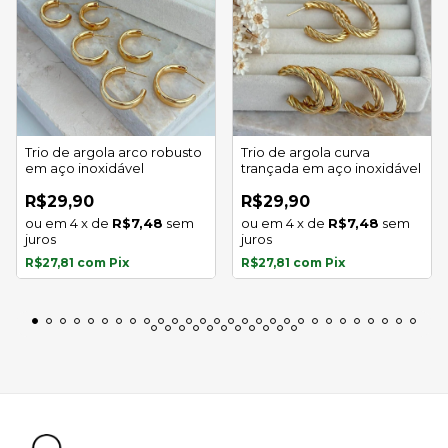
Trio de argola arco robusto
Trio de argola curva
em aço inoxidável
trançada em aço inoxidável
R$29,90
R$29,90
4
x
de
R$7,48
sem
4
x
de
R$7,48
sem
juros
juros
R$27,81
com
Pix
R$27,81
com
Pix