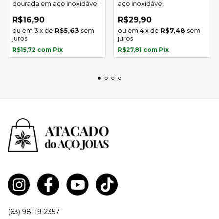
dourada em aço inoxidável
aço inoxidável
R$16,90
R$29,90
3
x
de
R$5,63
sem
4
x
de
R$7,48
sem
juros
juros
R$15,72
com
Pix
R$27,81
com
Pix
(63) 98119-2357