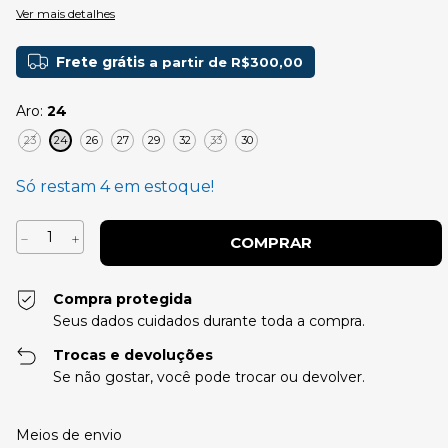
Ver mais detalhes
Frete grátis
a partir de
R$300,00
Aro:
24
23
24
26
27
29
32
33
30
Só restam
4
em estoque!
Compra protegida
Seus dados cuidados durante toda a compra.
Trocas e devoluções
Se não gostar, você pode trocar ou devolver.
Entregas para o CEP:
Alterar CEP
Meios de envio