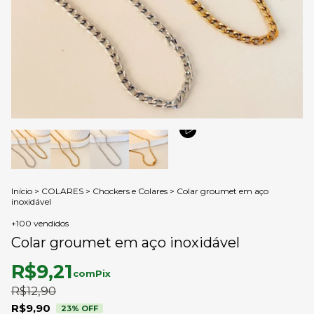
Início
>
COLARES
>
Chockers e Colares
>
Colar groumet em aço
inoxidável
+100 vendidos
Colar groumet em aço inoxidável
R$9,21
com
Pix
R$12,90
R$9,90
23
% OFF