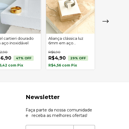
l cartieri dourado
Aliança clássica luz
Anel amor de
 aço inoxidável
6mm em aço
aço inoxidáve
inoxidável
2,90
R$6,90
R$12,90
6,90
R$4,90
47
% OFF
29
% OFF
2
x
de
sem juros
6,42
com
Pix
R$4,56
com
Pix
R$12,00
com
P
Newsletter
Faça parte da nossa comunidade
e receba as melhores ofertas!