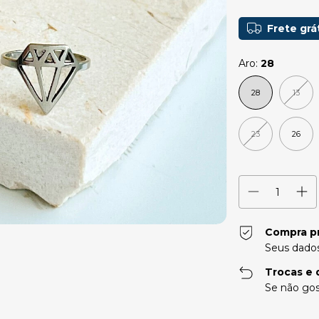
Frete grá
Aro:
28
28
13
23
26
Compra p
Seus dados
Trocas e 
Se não gos