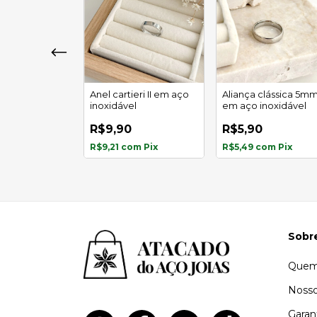
eri giratório
Anel cartieri II em aço
Aliança clássica 5m
noxidável
inoxidável
em aço inoxidável
R$9,90
R$5,90
om
Pix
R$9,21
com
Pix
R$5,49
com
Pix
Sobr
Quem
Nosso
Garan