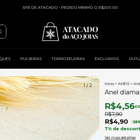
SITE DE ATACADO - PEDIDO MÍNIMO O R$200,00
QUES
PULSEIRAS
TORNOZELEIRAS
EXCLUSIVOS
OUTL
Início
>
ANÉIS
>
Ané
1
/
2
Anel diama
R$4,56
c
R$7,90
R$4,90
38
%
7% de descon
Ver mais detalhes