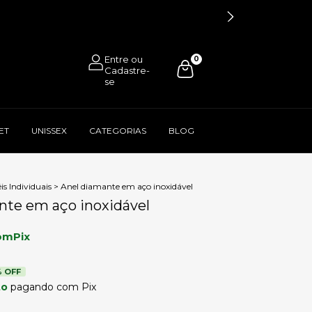
0
ET
UNISSEX
CATEGORIAS
BLOG
is Individuais
>
Anel diamante em aço inoxidável
nte em aço inoxidável
om
Pix
 OFF
to
pagando com Pix