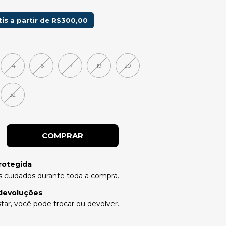
tis
a partir de
R$300,00
14
16
17
19
20
32
rotegida
 cuidados durante toda a compra.
devoluções
tar, você pode trocar ou devolver.