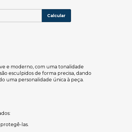
P:
Alterar CEP
Calcular
uave e moderno, com uma tonalidade
são esculpidos de forma precisa, dando
do uma personalidade única à peça.
ados:
protegê-las.