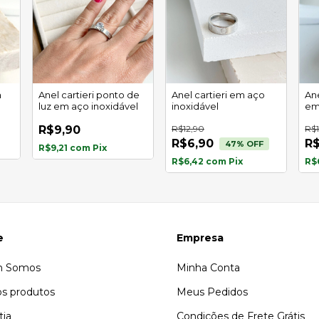
m
Anel cartieri ponto de
Anel cartieri em aço
Ane
luz em aço inoxidável
inoxidável
em
R$9,90
R$12,90
R$1
R$6,90
R$
47
% OFF
R$9,21
com
Pix
R$6,42
com
Pix
R$
e
Empresa
 Somos
Minha Conta
s produtos
Meus Pedidos
tia
Condições de Frete Grátis