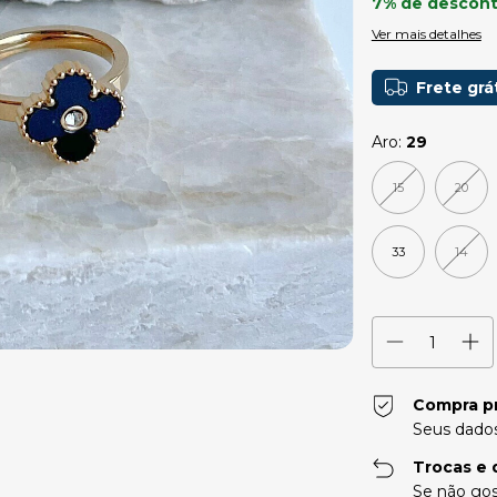
7% de descon
Ver mais detalhes
Frete grá
Aro:
29
15
20
33
14
Compra p
Seus dados
Trocas e 
Se não gos