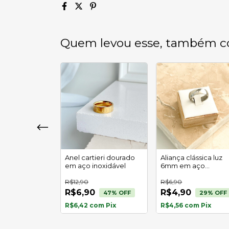
Quem levou esse, também c
lo perfeito
Anel cartieri dourado
Aliança clássica luz
 em aço
em aço inoxidável
6mm em aço
l
inoxidável
R$12,90
R$6,90
R$6,90
R$4,90
29
% OFF
47
% OFF
29
% OFF
om
Pix
R$6,42
com
Pix
R$4,56
com
Pix