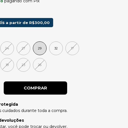
to
pagando com Pix
tis
a partir de
R$300,00
24
27
29
32
17
19
23
26
rotegida
 cuidados durante toda a compra.
devoluções
tar, você pode trocar ou devolver.