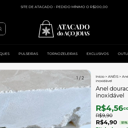
SITE DE ATACADO - PEDIDO MÍNIMO O R$200,00
QUES
PULSEIRAS
TORNOZELEIRAS
EXCLUSIVOS
OUTL
Início
>
ANÉIS
>
Ané
1
/
2
inoxidável
Anel dourad
inoxidável
R$4,56
c
R$9,90
R$4,90
51
%