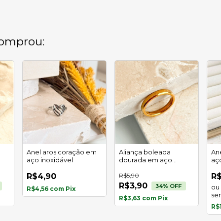
omprou:
Anel aros coração em
Aliança boleada
An
aço inoxidável
dourada em aço
aç
inoxidável
R$4,90
R$5,90
R$
R$3,90
34
% OFF
R$4,56
com
Pix
se
R$3,63
com
Pix
R$