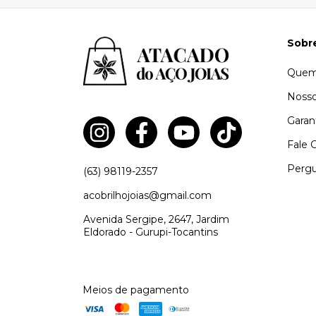
Sobr
Quem
Nosso
Garan
Fale 
Pergu
(63) 98119-2357
acobrilhojoias@gmail.com
Avenida Sergipe, 2647, Jardim
Eldorado - Gurupi-Tocantins
Meios de pagamento