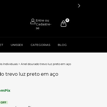
0
ET
UNISSEX
CATEGORIAS
BLOG
is Individuais
>
Anel dourado trevo luz preto em aço
o trevo luz preto em aço
om
Pix
 OFF