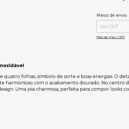
Entregas para o CE
Meios de envio
Não sei meu CEP
inoxidável
e quatro folhas, símbolo de sorte e boas energias. O d
ste harmonioso com o acabamento dourado. No centro do
 design. Uma joia charmosa, perfeita para compor looks co
e