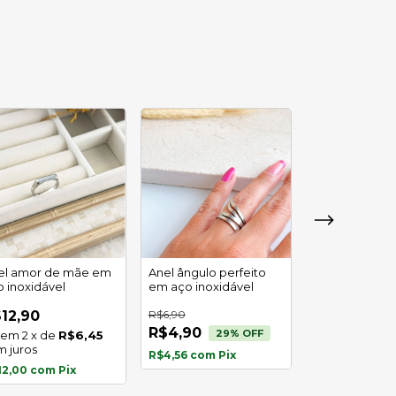
el amor de mãe em
Anel ângulo perfeito
Anel cartieri g
o inoxidável
em aço inoxidável
em aço inoxid
12,90
R$6,90
R$7,90
R$4,90
29
% OFF
2
x
de
R$6,45
R$7,35
com
Pi
m juros
R$4,56
com
Pix
12,00
com
Pix