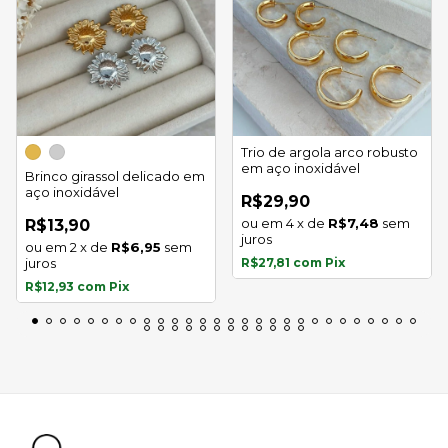
Trio de argola arco robusto
em aço inoxidável
Brinco girassol delicado em
aço inoxidável
R$29,90
4
x
de
R$7,48
sem
R$13,90
juros
2
x
de
R$6,95
sem
juros
R$27,81
com
Pix
R$12,93
com
Pix