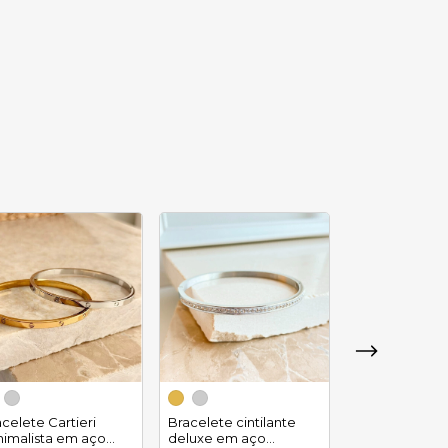
Bracelete fol
manga em aç
celete Cartieri
Bracelete cintilante
inoxidável
nimalista em aço
deluxe em aço
R$27,90