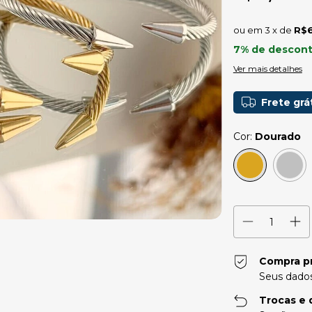
3
x de
R$6
7% de descon
Ver mais detalhes
Frete grá
Cor:
Dourado
Compra p
Seus dados
Trocas e 