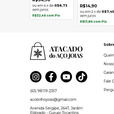
l
4
x
de
R$8,73
0
R$14,90
sem juros
x
de
R$7,48
2
x
de
R$7,4
s
R$32,46
com
Pix
sem juros
com
Pix
R$13,86
com
Pix
Sobr
Quem
Nosso
Garan
Fale 
Pergu
(63) 98119-2357
acobrilhojoias@gmail.com
Avenida Sergipe, 2647, Jardim
Eldorado - Gurupi-Tocantins