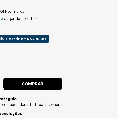
,63
sem juros
to
pagando com Pix
tis
a partir de
R$300,00
rotegida
 cuidados durante toda a compra.
devoluções