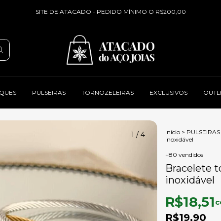
SITE DE ATACADO - PEDIDO MÍNIMO O R$200,00
QUES
PULSEIRAS
TORNOZELEIRAS
EXCLUSIVOS
OUTL
Início
>
PULSEIRAS
1
/
4
inoxidável
+80 vendidos
Bracelete 
inoxidável
R$18,51
c
R$19,90