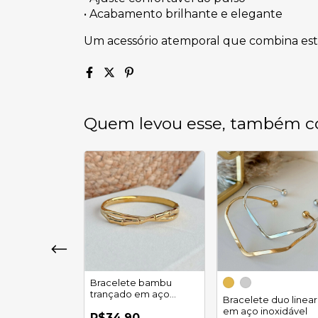
• Acabamento brilhante e elegante
Um acessório atemporal que combina estilo
Quem levou esse, também c
Bracelete bambu
trançado em aço
e aurora
Bracelete duo linear
inoxidável
e em aço
em aço inoxidável
R$34,90