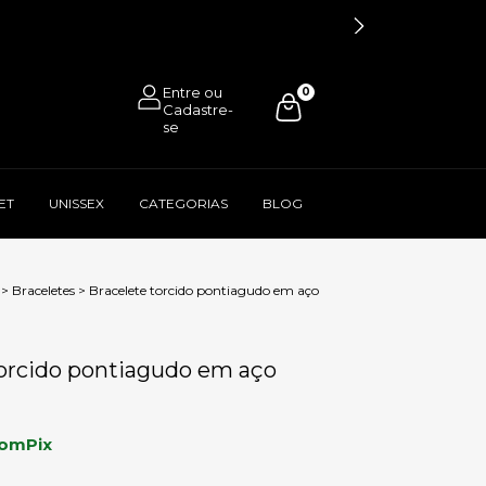
0
ET
UNISSEX
CATEGORIAS
BLOG
>
Braceletes
>
Bracelete torcido pontiagudo em aço
torcido pontiagudo em aço
om
Pix