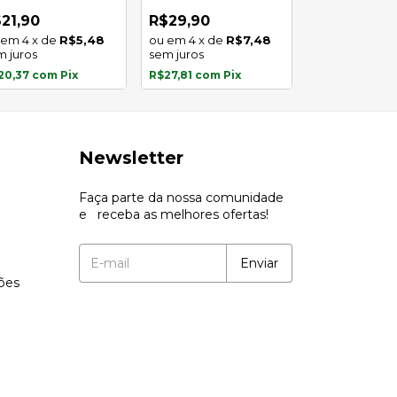
oxidável
inoxidável
4
x
de
21,90
R$29,90
sem juros
4
x
de
R$5,48
4
x
de
R$7,48
m juros
sem juros
R$25,95
com
P
20,37
com
Pix
R$27,81
com
Pix
Newsletter
Faça parte da nossa comunidade
e receba as melhores ofertas!
ções