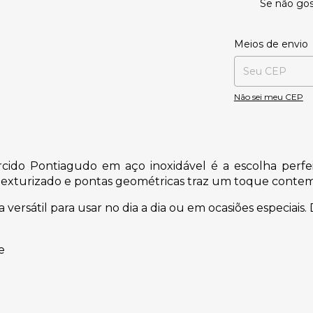
Se não gos
Entregas para o CE
Meios de envio
Não sei meu CEP
 Torcido Pontiagudo em aço inoxidável é a escolha pe
exturizado e pontas geométricas traz um toque contem
 versátil para usar no dia a dia ou em ocasiões especiais.
e