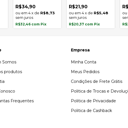
in
R$34,90
R$21,90
R$
5
4
x
de
R$8,73
4
x
de
R$5,48
sem juros
sem juros
se
R$32,46
com
Pix
R$20,37
com
Pix
R$
e
Empresa
 Somos
Minha Conta
s produtos
Meus Pedidos
tia
Condições de Frete Grátis
Conosco
Politica de Trocas e Devolu
ntas Frequentes
Politica de Privacidade
Politica de Cashback