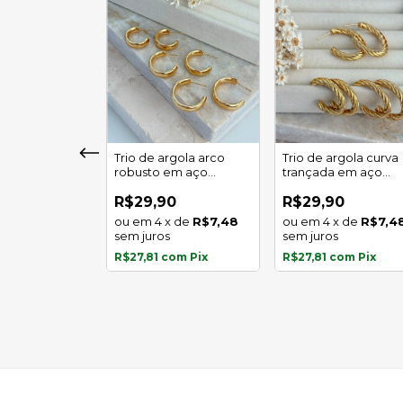
girassol luz
Trio de argola arco
Trio de argola curva
 em aço
robusto em aço
trançada em aço
l
inoxidável
inoxidável
0
R$29,90
R$29,90
x
de
R$5,97
4
x
de
R$7,48
4
x
de
R$7,4
s
sem juros
sem juros
com
Pix
R$27,81
com
Pix
R$27,81
com
Pix