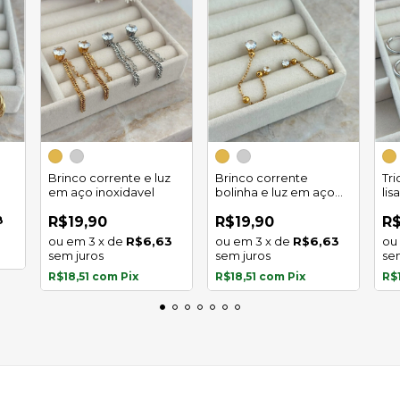
Brinco corrente e luz
Brinco corrente
Tr
em aço inoxidavel
bolinha e luz em aço
lis
inoxidavel
8
R$19,90
R$19,90
R$
3
x
de
R$6,63
3
x
de
R$6,63
sem juros
sem juros
se
R$18,51
com
Pix
R$18,51
com
Pix
R$