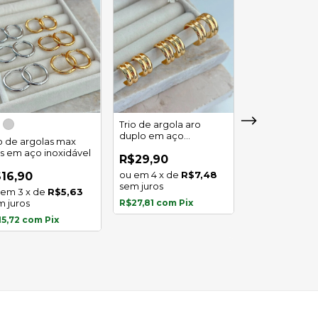
Trio de argola aro
duplo em aço
io de argolas max
Trio de argola 
inoxidável
as em aço inoxidável
em aço inoxid
R$29,90
4
x
de
R$7,48
16,90
R$16,90
sem juros
3
x
de
R$5,63
3
x
de
m juros
R$27,81
com
Pix
sem juros
15,72
com
Pix
R$15,72
com
P