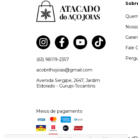
Sobr
Quem
Nosso
Garan
Fale 
Pergu
(63) 98119-2357
acobrilhojoias@gmail.com
Avenida Sergipe, 2647, Jardim
Eldorado - Gurupi-Tocantins
Meios de pagamento