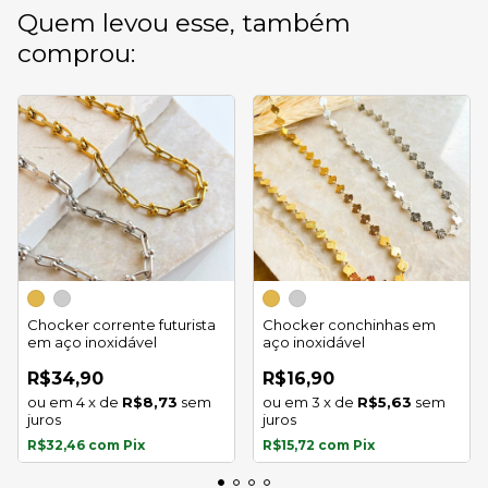
Quem levou esse, também
comprou:
Chocker corrente futurista
Chocker conchinhas em
em aço inoxidável
aço inoxidável
R$34,90
R$16,90
4
x
de
R$8,73
sem
3
x
de
R$5,63
sem
juros
juros
R$32,46
com
Pix
R$15,72
com
Pix