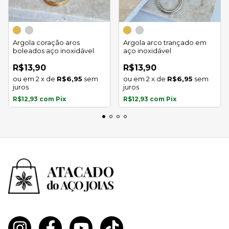
Argola coração aros
Argola arco trançado em
boleados aço inoxidável
aço inoxidável
R$13,90
R$13,90
2
x
de
R$6,95
sem
2
x
de
R$6,95
sem
juros
juros
R$12,93
com
Pix
R$12,93
com
Pix