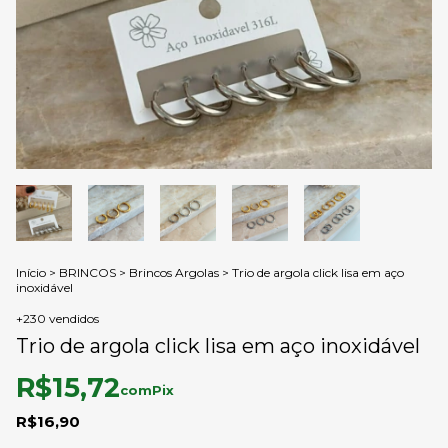
Início
>
BRINCOS
>
Brincos Argolas
>
Trio de argola click lisa em aço
inoxidável
+230 vendidos
Trio de argola click lisa em aço inoxidável
R$15,72
com
Pix
R$16,90